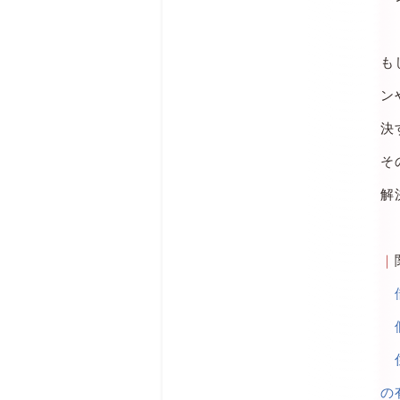
も
ン
決
そ
解
｜
の