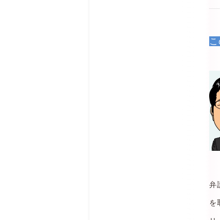
こ
弁
を