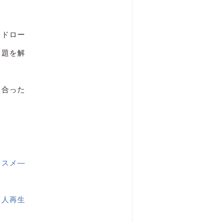
ードロー
問題を解
に合った
ススメ―
個人再生