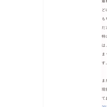
最
ど
も
だ
特
は
ま
す
ま
現
て
2