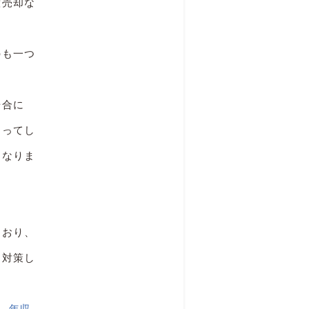
意売却な
のも一つ
場合に
なってし
くなりま
ており、
に対策し
ら、年収