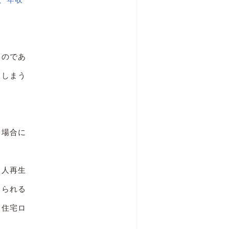
るのであ
てしまう
う場合に
個人再生
けられる
（住宅ロ