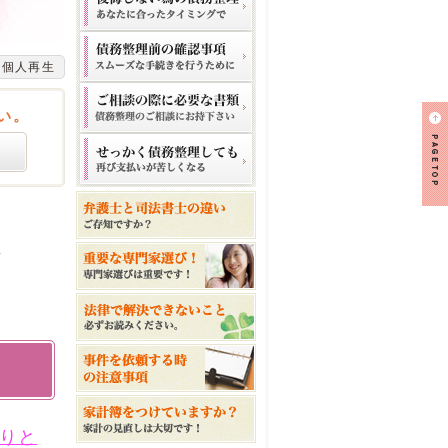
個人再生
い。
生
りと