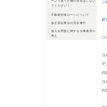
ーンで買った物の売却はしない
ン
でください！
不動産担保ローンについて
新
改正貸金業法の完全施行
借入れ問題に関する当事務所の
考え
コ
コ
で
の
コ
の