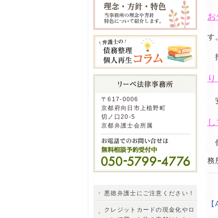
お
す
り
〒617-0006
安
京都府向日市上植野町
切ノ口20-5
し
京都弁護士会所属
個
務
悪徳弁護士にご注意ください！
【
クレジットカードの現金化やロ