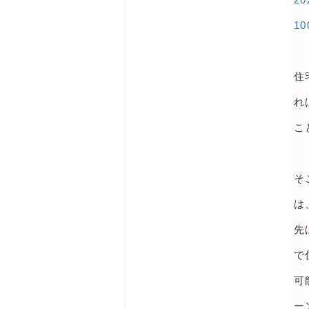
1
住
れ
こ
そ
は
先
で
可
ー