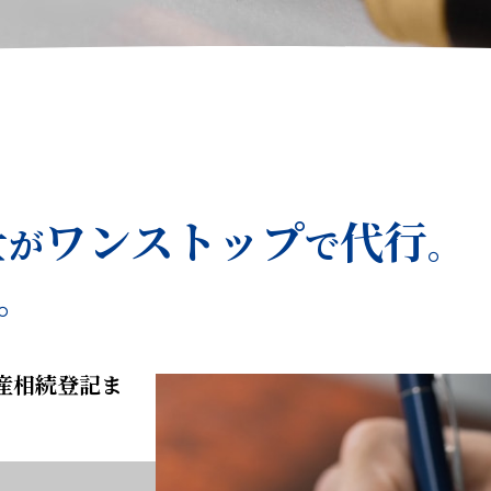
士
ワンストップ
代行
が
で
。
。
産相続登記ま