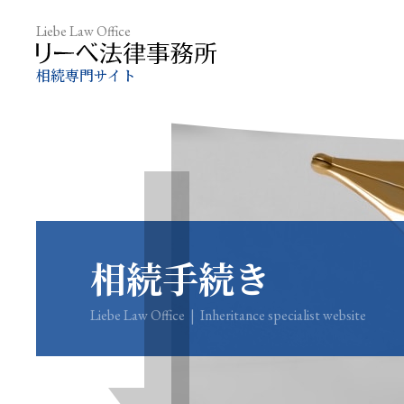
Liebe Law Office
相続専門サイト
相続手続き
Liebe Law Office | Inheritance specialist website