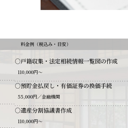
料金例（税込み・目安）
○
戸籍収集・法定相続情報一覧図の作成
。
110,000円～
○
預貯金払戻し・有価証券の換価手続
55,000円／金融機関
○
遺産分割協議書作成
110,000円～