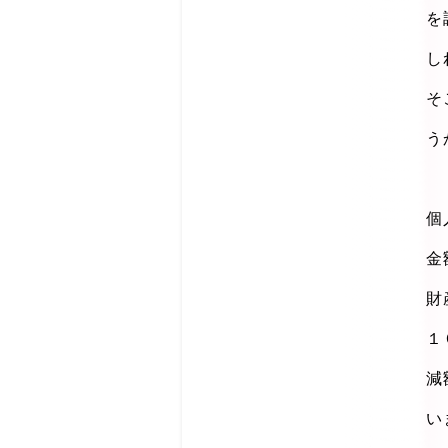
を
し
そ
う
個
金
財
１
減
い