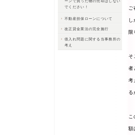
ーンで買った物の売却はしない
でください！
ご
不動産担保ローンについて
し
改正貸金業法の完全施行
限
借入れ問題に関する当事務所の
考え
そ
者
考
る
こ
額