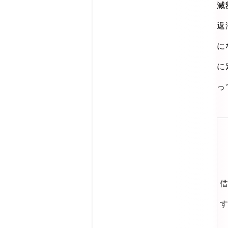
減
返
に
に
っ