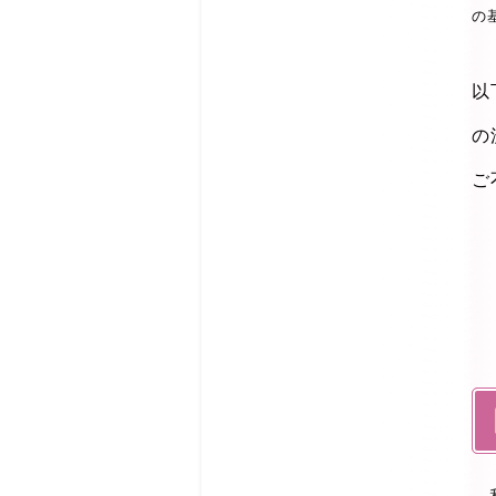
の
以
の
ご
私