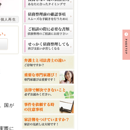
？
個人再生
い。
生
、国が
実際に