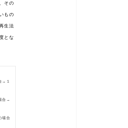
、その
いもの
再生法
度とな
合→１
場合→
の場合