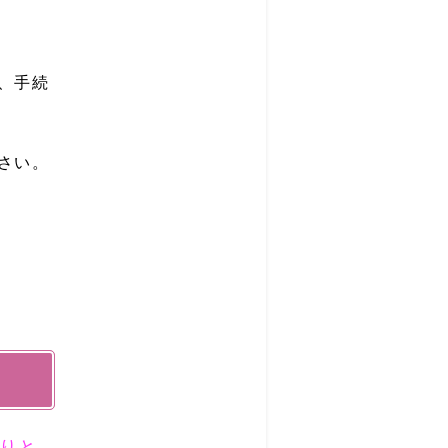
、手続
さい。
りと