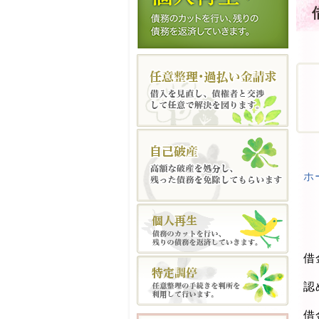
ホ
借
認
借