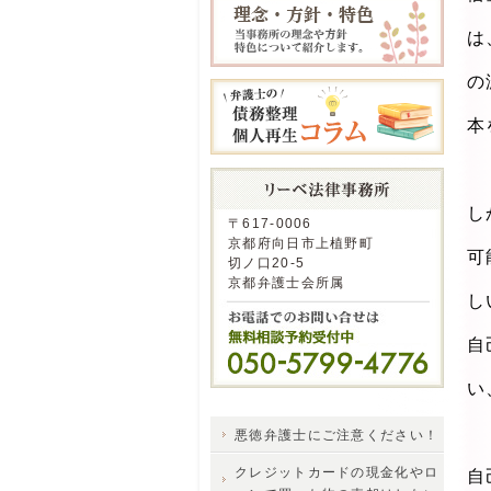
は
の
本
し
〒617-0006
京都府向日市上植野町
可
切ノ口20-5
京都弁護士会所属
し
自
い
悪徳弁護士にご注意ください！
クレジットカードの現金化やロ
自