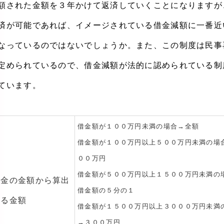
額された金額を３年かけて返済していくことになりますが
済が可能であれば、イメージされている借金減額に一番近
なっているのではないでしょうか。また、この制度は民事
定められているので、借金減額が法的に認められている制
ています。
借金額が１００万円未満の場合→全額
借金額が１００万円以上５００万円未満の場
００万円
借金額が５００万円以上１５００万円未満の
借金の金額から算出
借金額の５分の１
する金額
借金額が１５００万円以上３０００万円未満
→３００万円