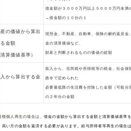
借金額が３０００万円以上５０００万円未満
→借金額の１０分の１
財産の価値から算出
現預金、不動産、自動車、保険の解約返戻金
する金額
金の清算価値など、
財産と判断されるものの価値の総額
（清算価値基準）
収入から、住民税や所得税等の税金、社会保
収入から算出する金
政令で定められた
必要最低限の生活費を控除した金額（可処分
額
の２年分の金額
規模個人再生の場合は、
借金の金額から算出する金額と清算価値基準
、高い方の金額を返済する必要があります。給与所得者等再生の場合