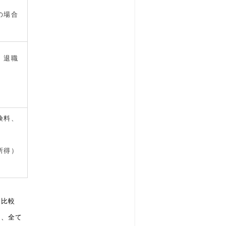
の場合
、退職
険料、
所得）
を比較
は、全て